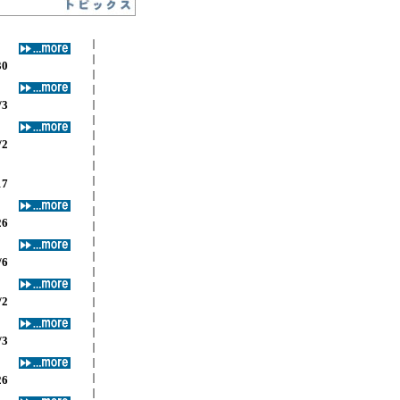
30
/3
/2
17
26
/6
/2
/3
26