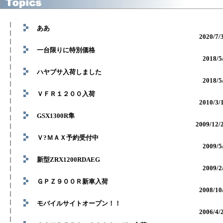
ああ
2020/7/
一台限りに特別価格
2018/5
ハヤブサ入荷しました
2018/5
ＶＦＲ１２００入荷
2010/3/
GSX1300R隼
2009/12/
Ｖ?ＭＡＸ予約受付中
2009/5
新型ZRX1200RDAEG
2009/2
ＧＰＺ９００Ｒ新車入荷
2008/10
モバイルサイトオープン！！
2006/4/