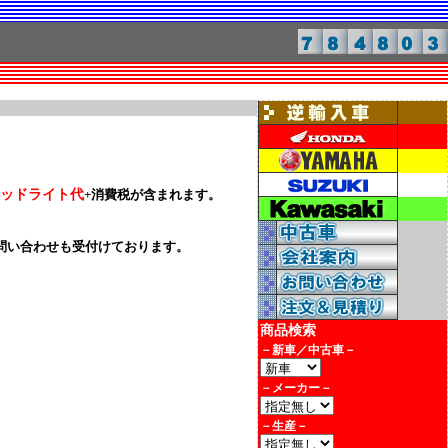
ッドライト代
+消費税が含まれます。
問い合わせも受付けております。
商品検索
－新車／中古車－
－メーカー－
－生産－