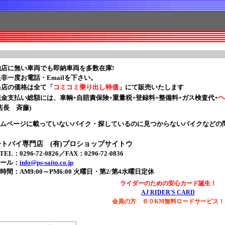
他店に無い車両でも即納車両を多数在庫!
是非一度お電話・Emailを下さい。
当店の価格は全て「
コミコミ乗り出し特価
」にて販売いたします
現金支払い総額には、車輌+自賠責保険+重量税+登録料+整備料+ガス検査代+
ヘ
店長 斉藤)
ムページに載っていないバイク・探しているのに見つからないバイクなどの
ートバイ専門店 (有)プロショップサイトウ
TEL：
0296-72-0826／FAX：0296-72-0836
メール：
info@ps-saito.co.jp
時間：
AM9:00～PM6:00 火曜日・第2/第4水曜日定休
ライダーのための安心カード誕生！
AJ RIDER'S CARD
会員の方 ６０KM無料ロードサービス！