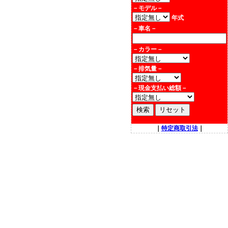
－モデル－
年式
－
車名
－
－カラー－
－排気量－
－現金支払い総額－
｜
特定商取引法
｜