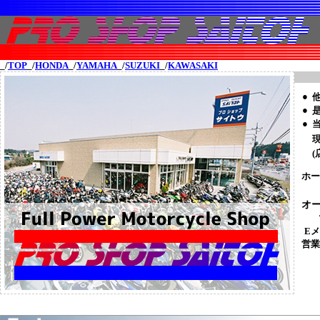
_/
TOP
_/
HONDA
_/
YAMAHA
_/
SUZUKI
_/
KAWASAKI
●
●
●
(
ホー
オ
E
営業